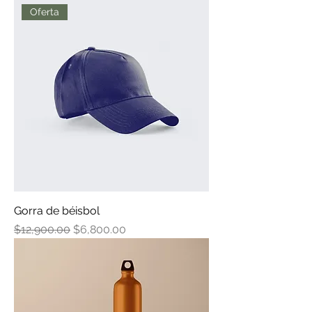
Oferta
Gorra de béisbol
Precio
Precio de oferta
$12,900.00
$6,800.00