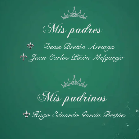
Mis padres
Denis Bretón Arriaga
Juan Carlos
Piñón Melgarejo
Mis padrinos
Hugo Eduardo García Bretón