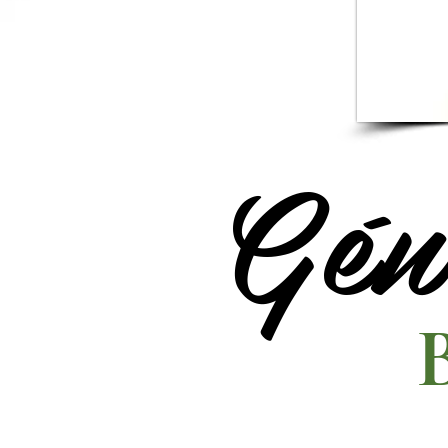
Géne
B