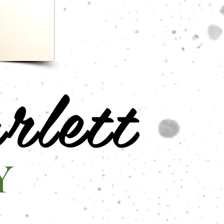
rlett
Y