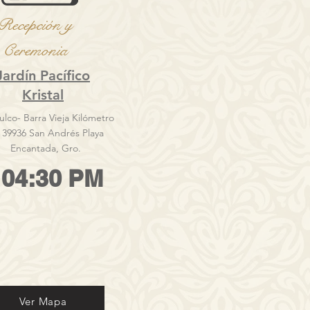
Recepción
y
Ceremonia
Jardín Pacífico
Kristal
lco- Barra Vieja Kilómetro
, 39936 San Andrés Playa
Encantada, Gro.
04:30 PM
Ver Mapa