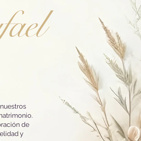
ael
 nuestros
matrimonio.
bración de
elidad y