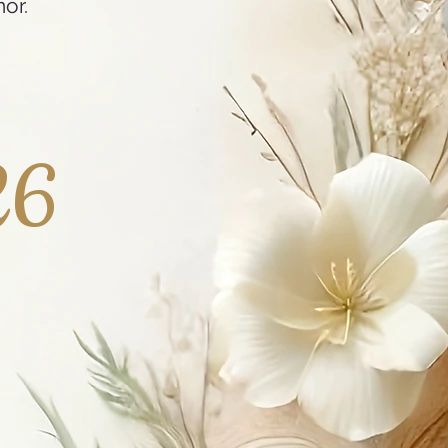
or.
26