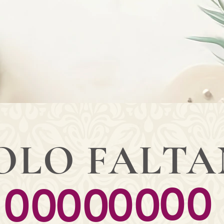
OLO FALTAN
00
00
00
00