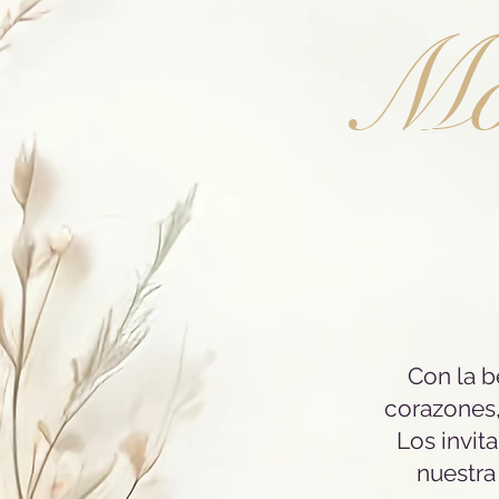
Mo
Con la b
corazones,
Los invit
nuestra