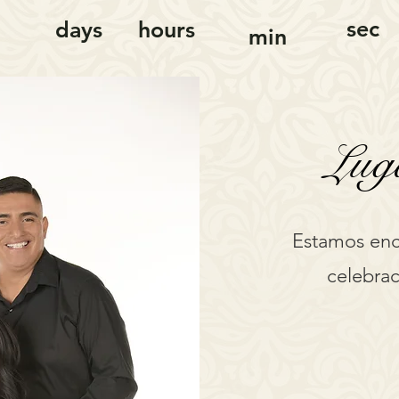
sec
days
hours
min
Lug
Estamos enca
celebra